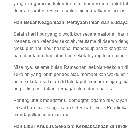
yang menguraikan kalender hari libur nasional untuk t
dengan sumber resmi ini untuk mendapatkan informasi 
Hari Besar Keagamaan: Perayaan Iman dan Budaya
Selain hari libur yang diwajibkan secara nasional, h
menentukan kalender sekolah, terutama di daerah den
Meskipun hari libur nasional mencakup acara keagama
hari libur tambahan atau hari sekolah yang lebih pen
Misalnya, selama bulan Ramadhan, sekolah-sekolah di
sekolah yang lebih pendek atau memberikan waktu isti
pula, sekolah-sekolah di Bali dapat memperpanjang mas
berpartisipasi dalam berbagai ritual dan upacara.
Penting untuk mengetahui demografi agama di wilayah
terkait hari raya keagamaan setempat. Dinas Pendidik
mendapatkan informasi ini.
Hari Libur Khusus Sekolah: Kebijaksanaan di Tingka