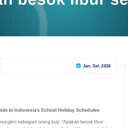
Jan, Sel, 2026
de to Indonesia’s School Holiday Schedules
ungkin sebagian orang tua): “Apakah besok libur