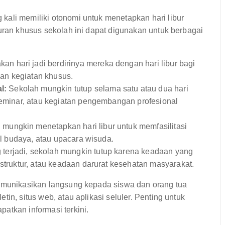
kali memiliki otonomi untuk menetapkan hari libur
buran khusus sekolah ini dapat digunakan untuk berbagai
n hari jadi berdirinya mereka dengan hari libur bagi
 dan kegiatan khusus.
l:
Sekolah mungkin tutup selama satu atau dua hari
 seminar, atau kegiatan pengembangan profesional
mungkin menetapkan hari libur untuk memfasilitasi
val budaya, atau upacara wisuda.
terjadi, sekolah mungkin tutup karena keadaan yang
astruktur, atau keadaan darurat kesehatan masyarakat.
komunikasikan langsung kepada siswa dan orang tua
in, situs web, atau aplikasi seluler. Penting untuk
atkan informasi terkini.