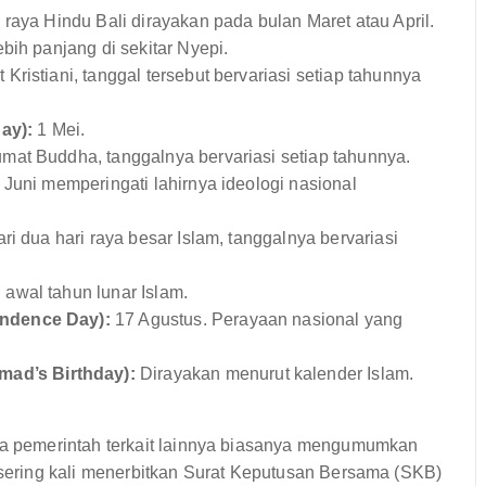
 raya Hindu Bali dirayakan pada bulan Maret atau April.
bih panjang di sekitar Nyepi.
Kristiani, tanggal tersebut bervariasi setiap tahunnya
ay):
1 Mei.
mat Buddha, tanggalnya bervariasi setiap tahunnya.
Juni memperingati lahirnya ideologi nasional
ri dua hari raya besar Islam, tanggalnya bervariasi
awal tahun lunar Islam.
endence Day):
17 Agustus. Perayaan nasional yang
ad’s Birthday):
Dirayakan menurut kalender Islam.
 pemerintah terkait lainnya biasanya mengumumkan
n sering kali menerbitkan Surat Keputusan Bersama (SKB)