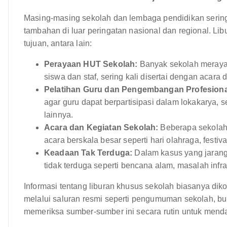
Masing-masing sekolah dan lembaga pendidikan sering 
tambahan di luar peringatan nasional dan regional. Li
tujuan, antara lain:
Perayaan HUT Sekolah:
Banyak sekolah merayaka
siswa dan staf, sering kali disertai dengan acara
Pelatihan Guru dan Pengembangan Profesiona
agar guru dapat berpartisipasi dalam lokakarya,
lainnya.
Acara dan Kegiatan Sekolah:
Beberapa sekolah 
acara berskala besar seperti hari olahraga, festi
Keadaan Tak Terduga:
Dalam kasus yang jarang 
tidak terduga seperti bencana alam, masalah infr
Informasi tentang liburan khusus sekolah biasanya di
melalui saluran resmi seperti pengumuman sekolah, bulet
memeriksa sumber-sumber ini secara rutin untuk mendap