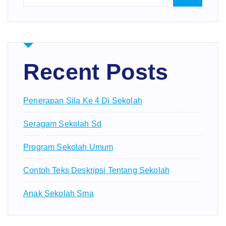
Recent Posts
Penerapan Sila Ke 4 Di Sekolah
Seragam Sekolah Sd
Program Sekolah Umum
Contoh Teks Deskripsi Tentang Sekolah
Anak Sekolah Sma