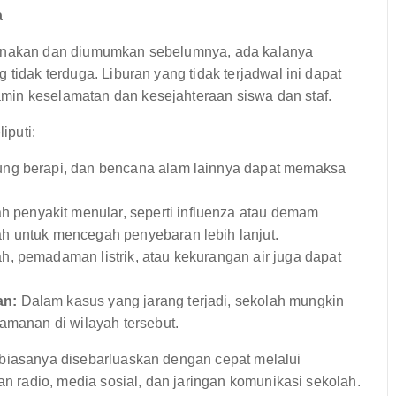
a
ncanakan dan diumumkan sebelumnya, ada kalanya
tidak terduga. Liburan yang tidak terjadwal ini dapat
min keselamatan dan kesejahteraan siswa dan staf.
iputi:
ung berapi, dan bencana alam lainnya dapat memaksa
 penyakit menular, seperti influenza atau demam
h untuk mencegah penyebaran lebih lanjut.
, pemadaman listrik, atau kekurangan air juga dapat
an:
Dalam kasus yang jarang terjadi, sekolah mungkin
amanan di wilayah tersebut.
 biasanya disebarluaskan dengan cepat melalui
an radio, media sosial, dan jaringan komunikasi sekolah.