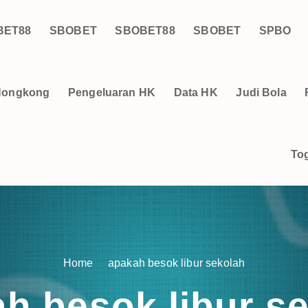
BET88
SBOBET
SBOBET88
SBOBET
SPBO
Hongkong
Pengeluaran HK
Data HK
Judi Bola
To
Home
apakah besok libur sekolah
h besok libur s