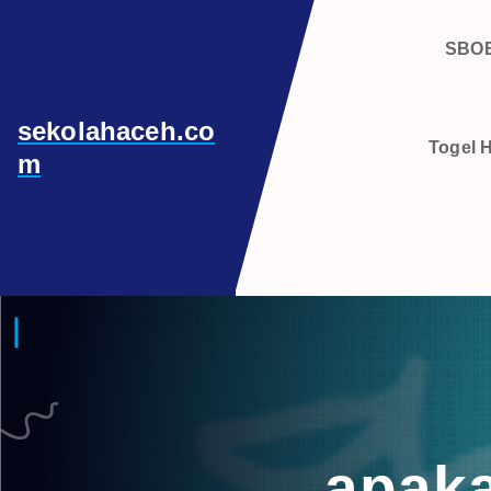
S
k
SBO
i
p
t
sekolahaceh.co
Togel 
o
m
c
o
n
t
e
n
t
apaka