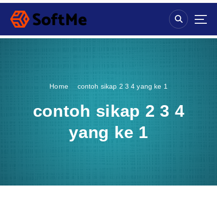
S
k
i
p
t
o
c
o
Home
contoh sikap 2 3 4 yang ke 1
n
t
contoh sikap 2 3 4
e
n
yang ke 1
t