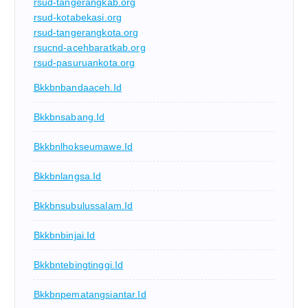
rsud-tangerangkab.org
rsud-kotabekasi.org
rsud-tangerangkota.org
rsucnd-acehbaratkab.org
rsud-pasuruankota.org
Bkkbnbandaaceh.id
Bkkbnsabang.id
Bkkbnlhokseumawe.id
Bkkbnlangsa.id
Bkkbnsubulussalam.id
Bkkbnbinjai.id
Bkkbntebingtinggi.id
Bkkbnpematangsiantar.id