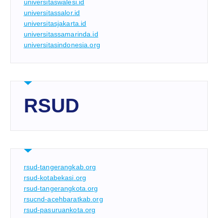
universitaswalesi.id
universitassalor.id
universitasjakarta.id
universitassamarinda.id
universitasindonesia.org
RSUD
rsud-tangerangkab.org
rsud-kotabekasi.org
rsud-tangerangkota.org
rsucnd-acehbaratkab.org
rsud-pasuruankota.org