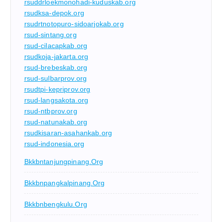
rsuddrloekmonohadi-kuduskab.org
rsudksa-depok.org
rsudrtnotopuro-sidoarjokab.org
rsud-sintang.org
rsud-cilacapkab.org
rsudkoja-jakarta.org
rsud-brebeskab.org
rsud-sulbarprov.org
rsudtpi-kepriprov.org
rsud-langsakota.org
rsud-ntbprov.org
rsud-natunakab.org
rsudkisaran-asahankab.org
rsud-indonesia.org
Bkkbntanjungpinang.org
Bkkbnpangkalpinang.org
Bkkbnbengkulu.org