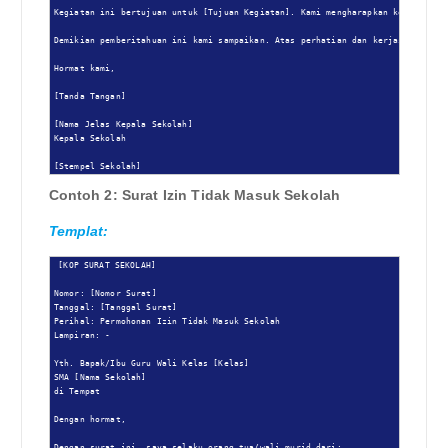
Kegiatan ini bertujuan untuk [Tujuan Kegiatan]. Kami mengharapkan kehadiran B
Demikian pemberitahuan ini kami sampaikan. Atas perhatian dan kerjasamanya, k
Hormat kami,

[Tanda Tangan]

[Nama Jelas Kepala Sekolah]

Kepala Sekolah

[Stempel Sekolah]
Contoh 2: Surat Izin Tidak Masuk Sekolah
Templat:
[KOP SURAT SEKOLAH]

Nomor: [Nomor Surat]

Tanggal: [Tanggal Surat]

Perihal: Permohonan Izin Tidak Masuk Sekolah

Lampiran: -

Yth. Bapak/Ibu Guru Wali Kelas [Kelas]

SMA [Nama Sekolah]

di Tempat

Dengan hormat,

Dengan surat ini, saya selaku orang tua/wali murid dari:
