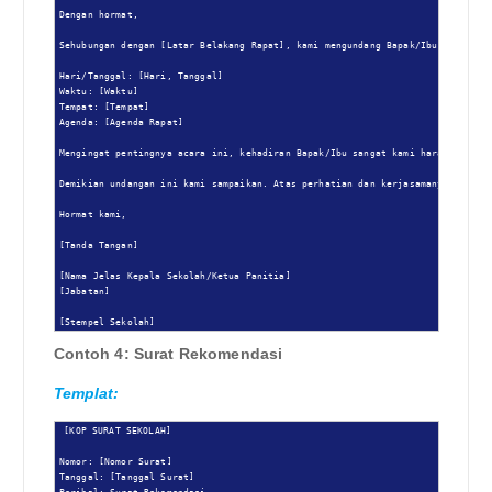
Dengan hormat,

Sehubungan dengan [Latar Belakang Rapat], kami mengundang Bapak/Ibu untuk had
Hari/Tanggal: [Hari, Tanggal]

Waktu: [Waktu]

Tempat: [Tempat]

Agenda: [Agenda Rapat]

Mengingat pentingnya acara ini, kehadiran Bapak/Ibu sangat kami harapkan.

Demikian undangan ini kami sampaikan. Atas perhatian dan kerjasamanya, kami u
Hormat kami,

[Tanda Tangan]

[Nama Jelas Kepala Sekolah/Ketua Panitia]

[Jabatan]

[Stempel Sekolah]
Contoh 4: Surat Rekomendasi
Templat:
[KOP SURAT SEKOLAH]

Nomor: [Nomor Surat]

Tanggal: [Tanggal Surat]
