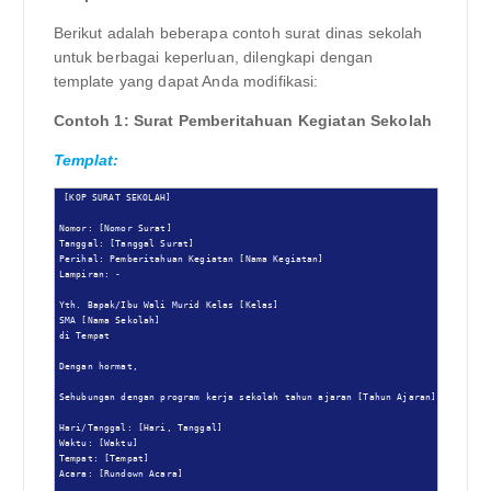
Berikut adalah beberapa contoh surat dinas sekolah
untuk berbagai keperluan, dilengkapi dengan
template yang dapat Anda modifikasi:
Contoh 1: Surat Pemberitahuan Kegiatan Sekolah
Templat:
[KOP SURAT SEKOLAH]

Nomor: [Nomor Surat]

Tanggal: [Tanggal Surat]

Perihal: Pemberitahuan Kegiatan [Nama Kegiatan]

Lampiran: -

Yth. Bapak/Ibu Wali Murid Kelas [Kelas]

SMA [Nama Sekolah]

di Tempat

Dengan hormat,

Sehubungan dengan program kerja sekolah tahun ajaran [Tahun Ajaran], kami ber
Hari/Tanggal: [Hari, Tanggal]

Waktu: [Waktu]

Tempat: [Tempat]

Acara: [Rundown Acara]
