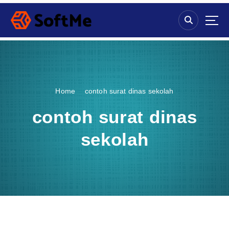
S
k
i
p
t
o
c
o
Home
contoh surat dinas sekolah
n
t
contoh surat dinas
e
n
sekolah
t