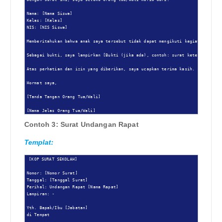
Nama: [Nama Siswa]

Kelas: [Kelas]

NIS: [NIS Siswa]

Memberitahukan bahwa anak saya tersebut tidak dapat mengikuti kegiatan belaja
Sebagai bukti, saya lampirkan [Bukti (jika ada), contoh: surat keterangan dok
Atas perhatian dan izin yang diberikan, saya ucapkan terima kasih.

Hormat saya,

[Tanda Tangan Orang Tua/Wali]

[Nama Jelas Orang Tua/Wali]
Contoh 3: Surat Undangan Rapat
Templat:
[KOP SURAT SEKOLAH]

Nomor: [Nomor Surat]

Tanggal: [Tanggal Surat]

Perihal: Undangan Rapat [Nama Rapat]

Lampiran: -

Yth. Bapak/Ibu [Jabatan]

di Tempat
