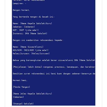
Perihal: Surat Rekomendasi

Lampiran: -

Dengan hormat,

Yang bertanda tangan di bawah ini:

Nama: [Nama Kepala Sekolah/Guru]

Jabatan: [Jabatan]

NIP: [NIP (jika ada)]

Instansi: SMA [Nama Sekolah]

Dengan ini memberikan rekomendasi kepada:

Nama: [Nama Siswa/Alumni]

NIS/NIM: [NIS/NIM (jika ada)]

Kelas/Jurusan: [Kelas/Jurusan]

Bahwa yang bersangkutan adalah benar siswa/alumni SMA [Nama Sekolah] yang mem
[Penjelasan lebih detail mengenai prestasi, kemampuan, dan karakter positif y
Demikian surat rekomendasi ini kami buat dengan sebenar-benarnya dan dapat di
Hormat kami,

[Tanda Tangan]

[Nama Jelas Kepala Sekolah/Guru]

[Jabatan]

[Stempel Sekolah]