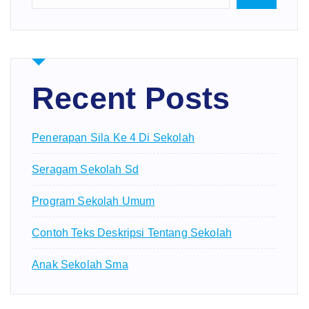
Recent Posts
Penerapan Sila Ke 4 Di Sekolah
Seragam Sekolah Sd
Program Sekolah Umum
Contoh Teks Deskripsi Tentang Sekolah
Anak Sekolah Sma