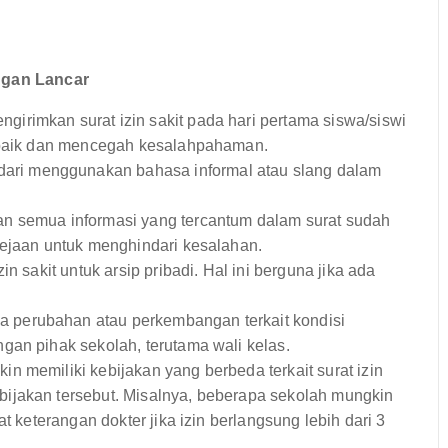
engan Lancar
irimkan surat izin sakit pada hari pertama siswa/siswi
d baik dan mencegah kesalahpahaman.
ari menggunakan bahasa informal atau slang dalam
an semua informasi yang tercantum dalam surat sudah
 ejaan untuk menghindari kesalahan.
in sakit untuk arsip pribadi. Hal ini berguna jika ada
a perubahan atau perkembangan terkait kondisi
gan pihak sekolah, terutama wali kelas.
n memiliki kebijakan yang berbeda terkait surat izin
ijakan tersebut. Misalnya, beberapa sekolah mungkin
t keterangan dokter jika izin berlangsung lebih dari 3