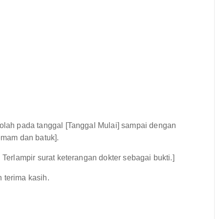
kolah pada tanggal [Tanggal Mulai] sampai dengan
demam dan batuk].
 Terlampir surat keterangan dokter sebagai bukti.]
 terima kasih.