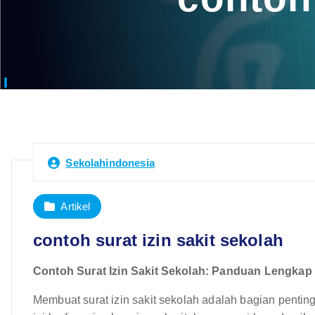
Sekolahindonesia
Artikel
contoh surat izin sakit sekolah
Contoh Surat Izin Sakit Sekolah: Panduan Lengkap 
Membuat surat izin sakit sekolah adalah bagian penting