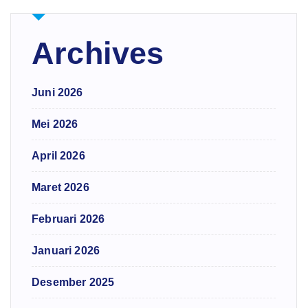
Archives
Juni 2026
Mei 2026
April 2026
Maret 2026
Februari 2026
Januari 2026
Desember 2025