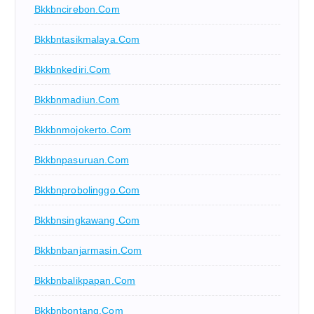
Bkkbncirebon.com
Bkkbntasikmalaya.com
Bkkbnkediri.com
Bkkbnmadiun.com
Bkkbnmojokerto.com
Bkkbnpasuruan.com
Bkkbnprobolinggo.com
Bkkbnsingkawang.com
Bkkbnbanjarmasin.com
Bkkbnbalikpapan.com
Bkkbnbontang.com