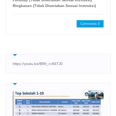
Penutup (Tidak Disertakan Sesuai Instruksi)
Ringkasan (Tidak Disertakan Sesuai Instruksi)
Comments 0
https://youtu.be/BRh_rcK6TJ0