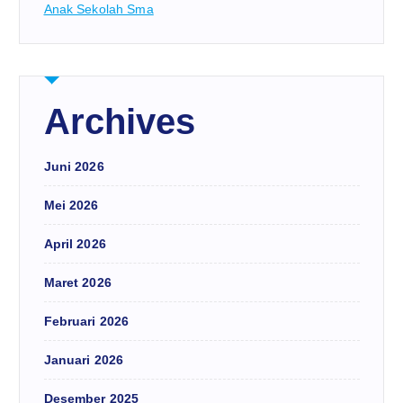
Anak Sekolah Sma
Archives
Juni 2026
Mei 2026
April 2026
Maret 2026
Februari 2026
Januari 2026
Desember 2025