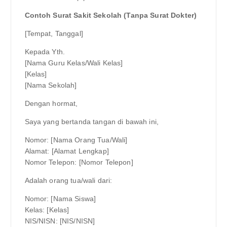
Contoh Surat Sakit Sekolah (Tanpa Surat Dokter)
[Tempat, Tanggal]
Kepada Yth.
[Nama Guru Kelas/Wali Kelas]
[Kelas]
[Nama Sekolah]
Dengan hormat,
Saya yang bertanda tangan di bawah ini,
Nomor: [Nama Orang Tua/Wali]
Alamat: [Alamat Lengkap]
Nomor Telepon: [Nomor Telepon]
Adalah orang tua/wali dari:
Nomor: [Nama Siswa]
Kelas: [Kelas]
NIS/NISN: [NIS/NISN]