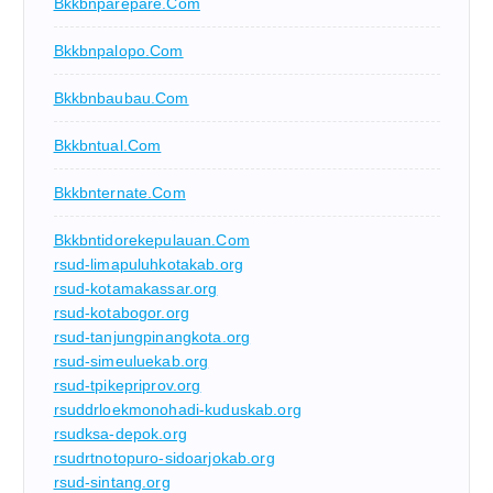
Bkkbnparepare.com
Bkkbnpalopo.com
Bkkbnbaubau.com
Bkkbntual.com
Bkkbnternate.com
Bkkbntidorekepulauan.com
rsud-limapuluhkotakab.org
rsud-kotamakassar.org
rsud-kotabogor.org
rsud-tanjungpinangkota.org
rsud-simeuluekab.org
rsud-tpikepriprov.org
rsuddrloekmonohadi-kuduskab.org
rsudksa-depok.org
rsudrtnotopuro-sidoarjokab.org
rsud-sintang.org