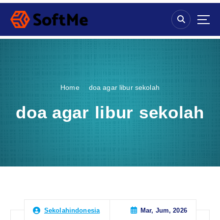
S
k
i
p
t
o
c
o
Home
doa agar libur sekolah
n
t
doa agar libur sekolah
e
n
t
Mar, Jum, 2026
Sekolahindonesia