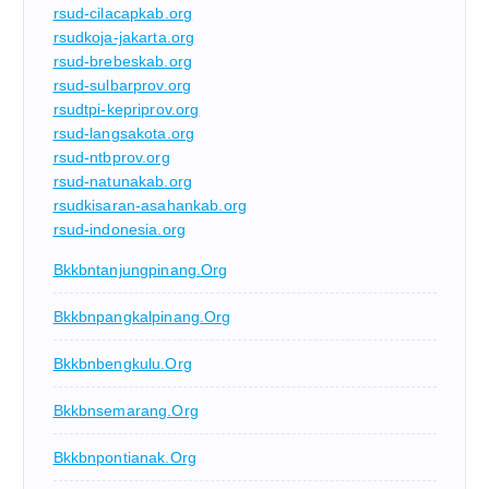
rsud-cilacapkab.org
rsudkoja-jakarta.org
rsud-brebeskab.org
rsud-sulbarprov.org
rsudtpi-kepriprov.org
rsud-langsakota.org
rsud-ntbprov.org
rsud-natunakab.org
rsudkisaran-asahankab.org
rsud-indonesia.org
Bkkbntanjungpinang.org
Bkkbnpangkalpinang.org
Bkkbnbengkulu.org
Bkkbnsemarang.org
Bkkbnpontianak.org