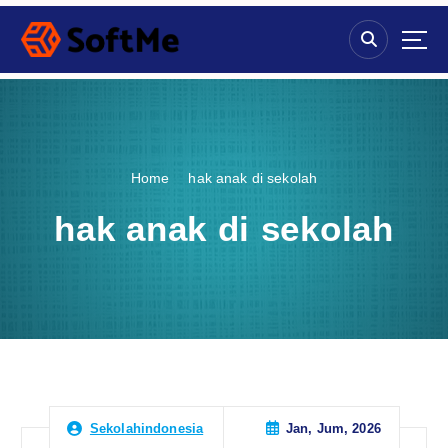
S
k
i
p
t
o
c
o
Home
hak anak di sekolah
n
t
hak anak di sekolah
e
n
t
Jan, Jum, 2026
Sekolahindonesia