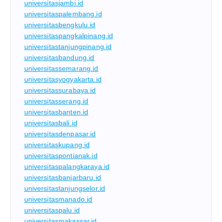
universitasjambi.id
universitaspalembang.id
universitasbengkulu.id
universitaspangkalpinang.id
universitastanjungpinang.id
universitasbandung.id
universitassemarang.id
universitasyogyakarta.id
universitassurabaya.id
universitasserang.id
universitasbanten.id
universitasbali.id
universitasdenpasar.id
universitaskupang.id
universitaspontianak.id
universitaspalangkaraya.id
universitasbanjarbaru.id
universitastanjungselor.id
universitasmanado.id
universitaspalu.id
universitasmakassar.id