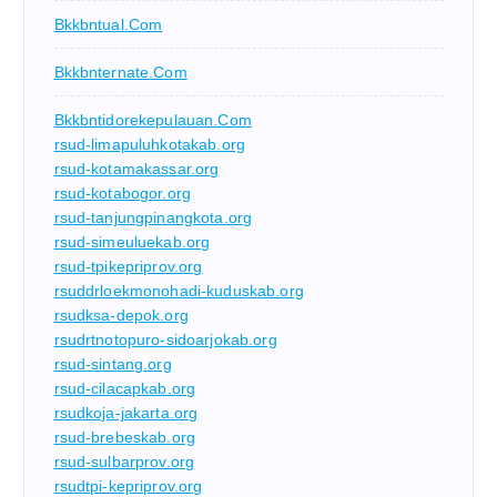
Bkkbntual.com
Bkkbnternate.com
Bkkbntidorekepulauan.com
rsud-limapuluhkotakab.org
rsud-kotamakassar.org
rsud-kotabogor.org
rsud-tanjungpinangkota.org
rsud-simeuluekab.org
rsud-tpikepriprov.org
rsuddrloekmonohadi-kuduskab.org
rsudksa-depok.org
rsudrtnotopuro-sidoarjokab.org
rsud-sintang.org
rsud-cilacapkab.org
rsudkoja-jakarta.org
rsud-brebeskab.org
rsud-sulbarprov.org
rsudtpi-kepriprov.org