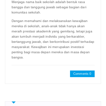
Menjaga nama baik sekolah adalah bentuk rasa
bangga dan tanggung jawab sebagai bagian dari
komunitas sekolah.
Dengan memahami dan melaksanakan kewajiban
mereka di sekolah, anak-anak tidak hanya akan
meraih prestasi akademik yang gemilang, tetapi juga
akan tumbuh menjadi individu yang berkarakter,
bertanggung jawab, dan berkontribusi positif terhadap
masyarakat. Kewajiban ini merupakan investasi
penting bagi masa depan mereka dan masa depan
bangsa.
Comments 0