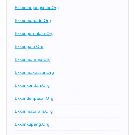
Bkkbntanjungselor.org
Bkkbnmanado.org
Bkkbngorontalo.org
Bkkbnpalu.org
Bkkbnmamuju.org
Bkkbnmakassar.org
Bkkbnkendari.org
Bkkbndenpasar.org
Bkkbnmataram.org
Bkkbnkupang.org