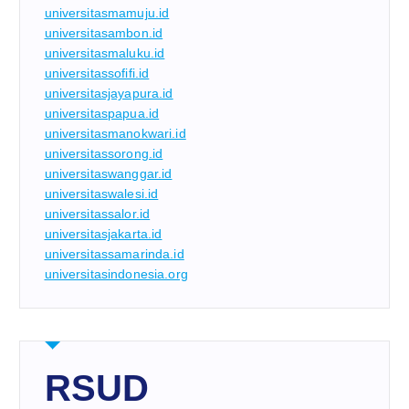
universitasmamuju.id
universitasambon.id
universitasmaluku.id
universitassofifi.id
universitasjayapura.id
universitaspapua.id
universitasmanokwari.id
universitassorong.id
universitaswanggar.id
universitaswalesi.id
universitassalor.id
universitasjakarta.id
universitassamarinda.id
universitasindonesia.org
RSUD