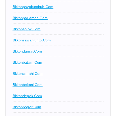
Bkkbnpayakumbuh.com
Bkkbnpariaman.com
Bkkbnsolok.com
Bkkbnsawahlunto.com
Bkkbndumai.com
Bkkbnbatam.com
Bkkbncimahi.com
Bkkbnbekasi.com
Bkkbndepok.com
Bkkbnbogor.com