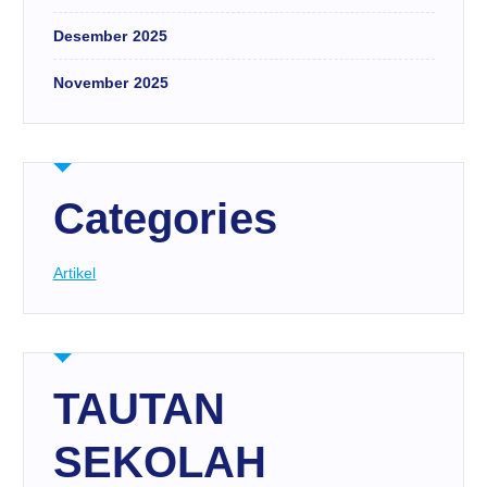
Desember 2025
November 2025
Categories
Artikel
TAUTAN
SEKOLAH