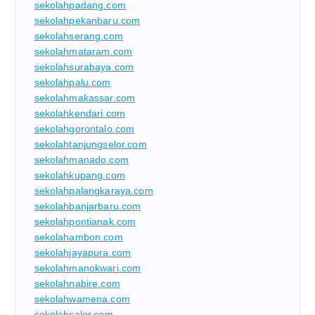
sekolahpadang.com
sekolahpekanbaru.com
sekolahserang.com
sekolahmataram.com
sekolahsurabaya.com
sekolahpalu.com
sekolahmakassar.com
sekolahkendari.com
sekolahgorontalo.com
sekolahtanjungselor.com
sekolahmanado.com
sekolahkupang.com
sekolahpalangkaraya.com
sekolahbanjarbaru.com
sekolahpontianak.com
sekolahambon.com
sekolahjayapura.com
sekolahmanokwari.com
sekolahnabire.com
sekolahwamena.com
sekolahsalor.com