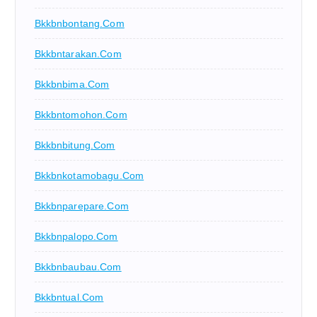
Bkkbnbontang.com
Bkkbntarakan.com
Bkkbnbima.com
Bkkbntomohon.com
Bkkbnbitung.com
Bkkbnkotamobagu.com
Bkkbnparepare.com
Bkkbnpalopo.com
Bkkbnbaubau.com
Bkkbntual.com