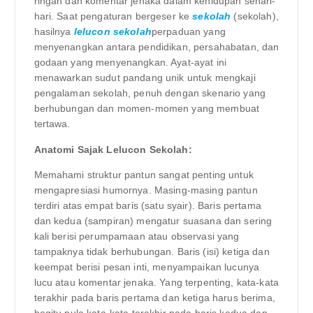
ringan dan komentar jenaka dalam kehidupan sehari-
hari. Saat pengaturan bergeser ke
sekolah
(sekolah),
hasilnya
lelucon sekolah
perpaduan yang
menyenangkan antara pendidikan, persahabatan, dan
godaan yang menyenangkan. Ayat-ayat ini
menawarkan sudut pandang unik untuk mengkaji
pengalaman sekolah, penuh dengan skenario yang
berhubungan dan momen-momen yang membuat
tertawa.
Anatomi Sajak Lelucon Sekolah:
Memahami struktur pantun sangat penting untuk
mengapresiasi humornya. Masing-masing pantun
terdiri atas empat baris (satu syair). Baris pertama
dan kedua (sampiran) mengatur suasana dan sering
kali berisi perumpamaan atau observasi yang
tampaknya tidak berhubungan. Baris (isi) ketiga dan
keempat berisi pesan inti, menyampaikan lucunya
lucu atau komentar jenaka. Yang terpenting, kata-kata
terakhir pada baris pertama dan ketiga harus berima,
begitu pula kata-kata terakhir pada baris kedua dan