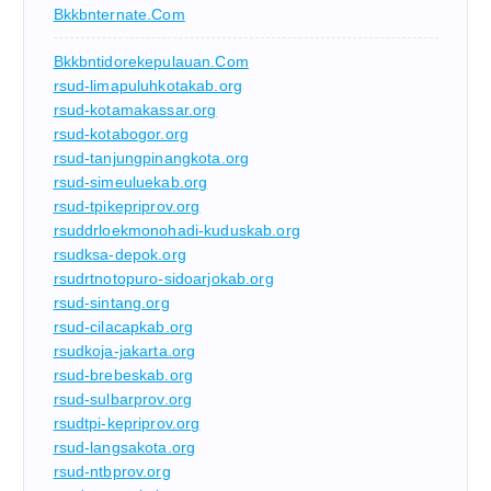
Bkkbnternate.com
Bkkbntidorekepulauan.com
rsud-limapuluhkotakab.org
rsud-kotamakassar.org
rsud-kotabogor.org
rsud-tanjungpinangkota.org
rsud-simeuluekab.org
rsud-tpikepriprov.org
rsuddrloekmonohadi-kuduskab.org
rsudksa-depok.org
rsudrtnotopuro-sidoarjokab.org
rsud-sintang.org
rsud-cilacapkab.org
rsudkoja-jakarta.org
rsud-brebeskab.org
rsud-sulbarprov.org
rsudtpi-kepriprov.org
rsud-langsakota.org
rsud-ntbprov.org