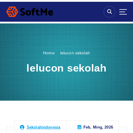
S
k
i
p
t
o
c
o
Home
lelucon sekolah
n
t
lelucon sekolah
e
n
t
Feb, Ming, 2026
Sekolahindonesia