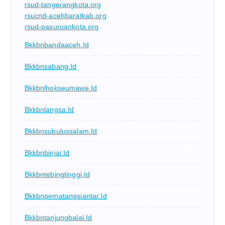
rsud-tangerangkota.org
rsucnd-acehbaratkab.org
rsud-pasuruankota.org
Bkkbnbandaaceh.id
Bkkbnsabang.id
Bkkbnlhokseumawe.id
Bkkbnlangsa.id
Bkkbnsubulussalam.id
Bkkbnbinjai.id
Bkkbntebingtinggi.id
Bkkbnpematangsiantar.id
Bkkbntanjungbalai.id