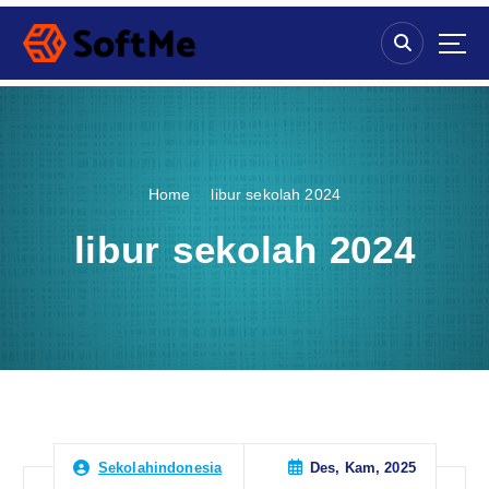
S
k
i
p
t
o
c
o
Home
libur sekolah 2024
n
t
libur sekolah 2024
e
n
t
Des, Kam, 2025
Sekolahindonesia