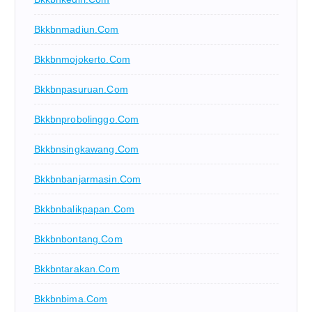
Bkkbnmadiun.com
Bkkbnmojokerto.com
Bkkbnpasuruan.com
Bkkbnprobolinggo.com
Bkkbnsingkawang.com
Bkkbnbanjarmasin.com
Bkkbnbalikpapan.com
Bkkbnbontang.com
Bkkbntarakan.com
Bkkbnbima.com