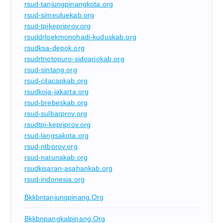
rsud-tanjungpinangkota.org
rsud-simeuluekab.org
rsud-tpikepriprov.org
rsuddrloekmonohadi-kuduskab.org
rsudksa-depok.org
rsudrtnotopuro-sidoarjokab.org
rsud-sintang.org
rsud-cilacapkab.org
rsudkoja-jakarta.org
rsud-brebeskab.org
rsud-sulbarprov.org
rsudtpi-kepriprov.org
rsud-langsakota.org
rsud-ntbprov.org
rsud-natunakab.org
rsudkisaran-asahankab.org
rsud-indonesia.org
Bkkbntanjungpinang.org
Bkkbnpangkalpinang.org