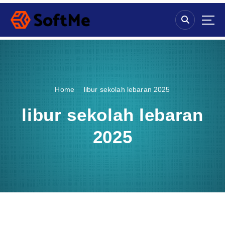
S
k
i
p
t
o
c
o
Home
libur sekolah lebaran 2025
n
t
libur sekolah lebaran
e
n
2025
t