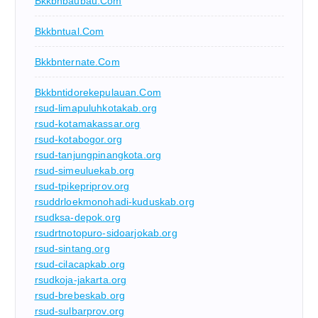
Bkkbnbaubau.com
Bkkbntual.com
Bkkbnternate.com
Bkkbntidorekepulauan.com
rsud-limapuluhkotakab.org
rsud-kotamakassar.org
rsud-kotabogor.org
rsud-tanjungpinangkota.org
rsud-simeuluekab.org
rsud-tpikepriprov.org
rsuddrloekmonohadi-kuduskab.org
rsudksa-depok.org
rsudrtnotopuro-sidoarjokab.org
rsud-sintang.org
rsud-cilacapkab.org
rsudkoja-jakarta.org
rsud-brebeskab.org
rsud-sulbarprov.org