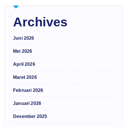
Archives
Juni 2026
Mei 2026
April 2026
Maret 2026
Februari 2026
Januari 2026
Desember 2025