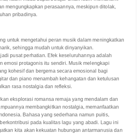
akan mengungkapkan perasaannya, meskipun ditolak,
uhan pribadinya.
enting untuk mengetahui peran musik dalam meningkatkan
arik, sehingga mudah untuk dinyanyikan.
jadi pusat perhatian. Efek keseluruhannya adalah
emosi protagonis itu sendiri. Musik melengkapi
ang kohesif dan bergema secara emosional bagi
gitar dan piano menambah kehangatan dan ketulusan
an rasa nostalgia dan refleksi.
arkan eksplorasi romansa remaja yang mendalam dan
emampuannya membangkitkan nostalgia, memanfaatkan
 Indonesia. Bahasa yang sederhana namun puitis,
erkontribusi pada kualitas lagu yang abadi. Lagu ini
ingatkan kita akan kekuatan hubungan antarmanusia dan