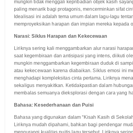
mungkin tidak menggali kepribadian objek kasih sayang
paling menarik bagi protagonis, mencerminkan sifat cinta
Idealisasi ini adalah tema umum dalam lagu-lagu tent
memproyeksikan harapan dan impian mereka kepada o
Narasi: Siklus Harapan dan Kekecewaan
Liriknya sering kali menggambarkan alur narasi harap
saat kegembiraan dan antisipasi yang intens, diikuti ol
mungkin menggambarkan kegembiraan duduk di samping
atau kekecewaan karena diabaikan. Siklus emosi ini
menghadapi kompleksitas cinta pertama. Liriknya men
sekaligus menyakitkan. Ketidakpastian dalam hubungan
membalas semuanya dieksplorasi dengan cara yang ha
Bahasa: Kesederhanaan dan Puisi
Bahasa yang digunakan dalam “Kisah Kasih di Sekolah
Liriknya mudah dipahami, bahkan bagi pendengar muda
mengurangi kualitas puitis lagu tersebut. Liriknya se