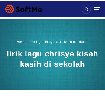
S
k
i
p
t
o
c
o
Home
lirik lagu chrisye kisah kasih di sekolah
n
t
lirik lagu chrisye kisah
e
n
kasih di sekolah
t