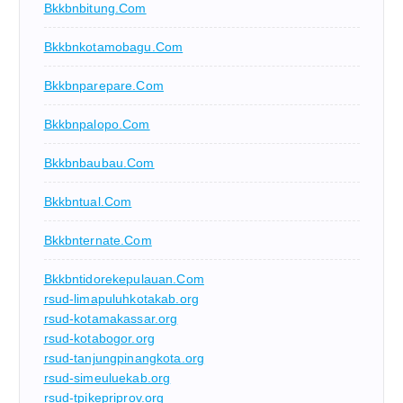
Bkkbnbitung.com
Bkkbnkotamobagu.com
Bkkbnparepare.com
Bkkbnpalopo.com
Bkkbnbaubau.com
Bkkbntual.com
Bkkbnternate.com
Bkkbntidorekepulauan.com
rsud-limapuluhkotakab.org
rsud-kotamakassar.org
rsud-kotabogor.org
rsud-tanjungpinangkota.org
rsud-simeuluekab.org
rsud-tpikepriprov.org