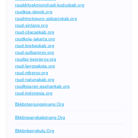
rsuddrloekmonohadi-kuduskab.org
rsudksa-depok.org
rsudrtnotopuro-sidoarjokab.org
rsud-sintang.org
rsud-cilacapkab.org
rsudkoja-jakarta.org
rsud-brebeskab.org
rsud-sulbarprov.org
rsudtpi-kepriprov.org
rsud-langsakota.org
rsud-ntbprov.org
rsud-natunakab.org
rsudkisaran-asahankab.org
rsud-indonesia.org
Bkkbntanjungpinang.org
Bkkbnpangkalpinang.org
Bkkbnbengkulu.org