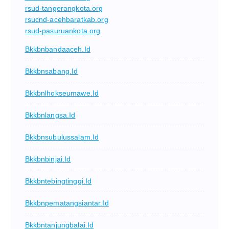
rsud-tangerangkota.org
rsucnd-acehbaratkab.org
rsud-pasuruankota.org
Bkkbnbandaaceh.id
Bkkbnsabang.id
Bkkbnlhokseumawe.id
Bkkbnlangsa.id
Bkkbnsubulussalam.id
Bkkbnbinjai.id
Bkkbntebingtinggi.id
Bkkbnpematangsiantar.id
Bkkbntanjungbalai.id