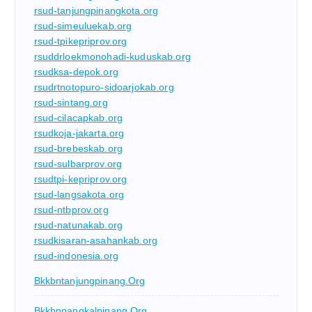
rsud-tanjungpinangkota.org
rsud-simeuluekab.org
rsud-tpikepriprov.org
rsuddrloekmonohadi-kuduskab.org
rsudksa-depok.org
rsudrtnotopuro-sidoarjokab.org
rsud-sintang.org
rsud-cilacapkab.org
rsudkoja-jakarta.org
rsud-brebeskab.org
rsud-sulbarprov.org
rsudtpi-kepriprov.org
rsud-langsakota.org
rsud-ntbprov.org
rsud-natunakab.org
rsudkisaran-asahankab.org
rsud-indonesia.org
Bkkbntanjungpinang.org
Bkkbnpangkalpinang.org