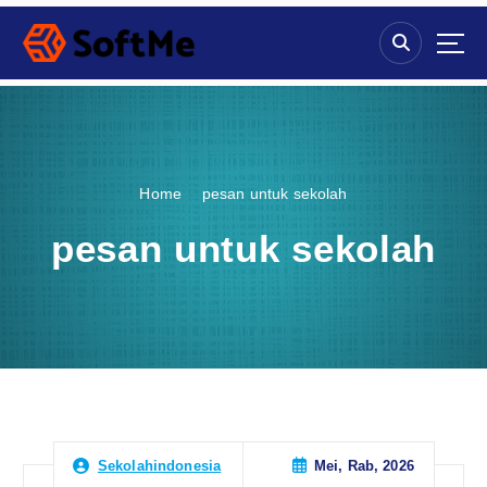
S
k
i
p
t
o
c
o
Home
pesan untuk sekolah
n
t
pesan untuk sekolah
e
n
t
Mei, Rab, 2026
Sekolahindonesia