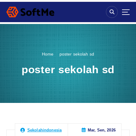
S
k
i
p
t
o
c
o
Home
poster sekolah sd
n
t
poster sekolah sd
e
n
t
Mar, Sen, 2026
Sekolahindonesia