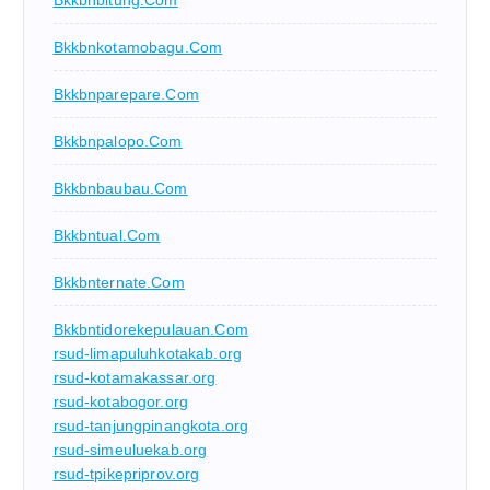
Bkkbnbitung.com
Bkkbnkotamobagu.com
Bkkbnparepare.com
Bkkbnpalopo.com
Bkkbnbaubau.com
Bkkbntual.com
Bkkbnternate.com
Bkkbntidorekepulauan.com
rsud-limapuluhkotakab.org
rsud-kotamakassar.org
rsud-kotabogor.org
rsud-tanjungpinangkota.org
rsud-simeuluekab.org
rsud-tpikepriprov.org