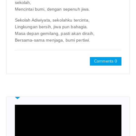
sekolah,
Mencintai bumi, dengan sepenuh jiwa.
Sekolah Adiwiyata, sekolahku tercinta,
Lingkungan bersih, jiwa pun bahagia.
Masa depan gemilang, pasti akan diraih,
Bersama-sama menjaga, bumi pertiwi.
Comments 0