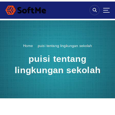
S
k
i
p
t
o
c
o
Home
puisi tentang lingkungan sekolah
n
t
puisi tentang
e
n
lingkungan sekolah
t