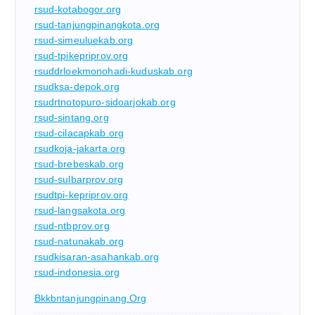
rsud-kotabogor.org
rsud-tanjungpinangkota.org
rsud-simeuluekab.org
rsud-tpikepriprov.org
rsuddrloekmonohadi-kuduskab.org
rsudksa-depok.org
rsudrtnotopuro-sidoarjokab.org
rsud-sintang.org
rsud-cilacapkab.org
rsudkoja-jakarta.org
rsud-brebeskab.org
rsud-sulbarprov.org
rsudtpi-kepriprov.org
rsud-langsakota.org
rsud-ntbprov.org
rsud-natunakab.org
rsudkisaran-asahankab.org
rsud-indonesia.org
Bkkbntanjungpinang.org