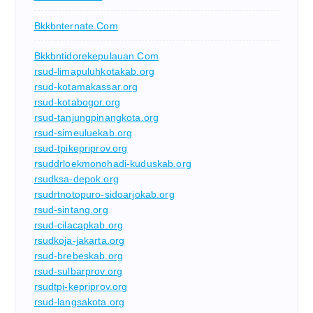
Bkkbnternate.com
Bkkbntidorekepulauan.com
rsud-limapuluhkotakab.org
rsud-kotamakassar.org
rsud-kotabogor.org
rsud-tanjungpinangkota.org
rsud-simeuluekab.org
rsud-tpikepriprov.org
rsuddrloekmonohadi-kuduskab.org
rsudksa-depok.org
rsudrtnotopuro-sidoarjokab.org
rsud-sintang.org
rsud-cilacapkab.org
rsudkoja-jakarta.org
rsud-brebeskab.org
rsud-sulbarprov.org
rsudtpi-kepriprov.org
rsud-langsakota.org