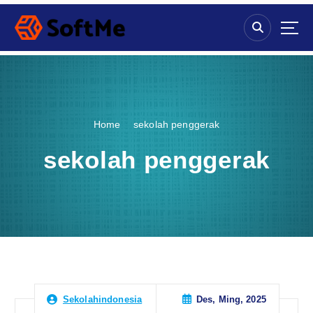
S
k
i
p
t
o
c
o
Home
sekolah penggerak
n
t
sekolah penggerak
e
n
t
Des, Ming, 2025
Sekolahindonesia