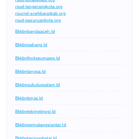
rsud-tangerangkota.org
rsucnd-acehbaratkab.org
rsud-pasuruankota.org
Bkkbnbandaaceh.id
Bkkbnsabang.id
Bkkbnlhokseumawe.id
Bkkbnlangsa.id
Bkkbnsubulussalam.id
Bkkbnbinjai.id
Bkkbntebingtinggi.id
Bkkbnpematangsiantar.id
Bkkbntanjungbalai.id