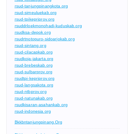
rsud-tanjungpinangkota.org
rsud-simeuluekab.org
rsud-tpikepriprov.org
rsuddrloekmonohadi-kuduskab.org
rsudksa-depok.org
rsudrtnotopuro-sidoarjokab.org
rsud-sintang.org
rsud-cilacapkab.org
rsudkoja-jakarta.org
rsud-brebeskab.org
rsud-sulbarprov.org
rsudtpi-kepriprov.org
rsud-langsakota.org
rsud-ntbprov.org
rsud-natunakab.org
rsudkisaran-asahankab.org
rsud-indonesia.org
Bkkbntanjungpinang.org