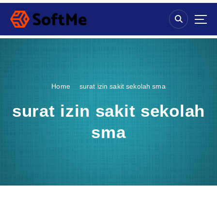
S
k
i
p
t
o
c
o
Home
surat izin sakit sekolah sma
n
t
surat izin sakit sekolah
e
n
sma
t