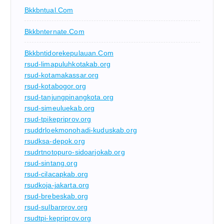
Bkkbntual.com
Bkkbnternate.com
Bkkbntidorekepulauan.com
rsud-limapuluhkotakab.org
rsud-kotamakassar.org
rsud-kotabogor.org
rsud-tanjungpinangkota.org
rsud-simeuluekab.org
rsud-tpikepriprov.org
rsuddrloekmonohadi-kuduskab.org
rsudksa-depok.org
rsudrtnotopuro-sidoarjokab.org
rsud-sintang.org
rsud-cilacapkab.org
rsudkoja-jakarta.org
rsud-brebeskab.org
rsud-sulbarprov.org
rsudtpi-kepriprov.org