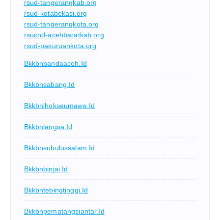
rsud-tangerangkab.org
rsud-kotabekasi.org
rsud-tangerangkota.org
rsucnd-acehbaratkab.org
rsud-pasuruankota.org
Bkkbnbandaaceh.id
Bkkbnsabang.id
Bkkbnlhokseumawe.id
Bkkbnlangsa.id
Bkkbnsubulussalam.id
Bkkbnbinjai.id
Bkkbntebingtinggi.id
Bkkbnpematangsiantar.id