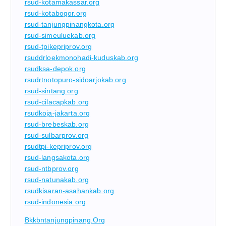
rsud-kotamakassar.org
rsud-kotabogor.org
rsud-tanjungpinangkota.org
rsud-simeuluekab.org
rsud-tpikepriprov.org
rsuddrloekmonohadi-kuduskab.org
rsudksa-depok.org
rsudrtnotopuro-sidoarjokab.org
rsud-sintang.org
rsud-cilacapkab.org
rsudkoja-jakarta.org
rsud-brebeskab.org
rsud-sulbarprov.org
rsudtpi-kepriprov.org
rsud-langsakota.org
rsud-ntbprov.org
rsud-natunakab.org
rsudkisaran-asahankab.org
rsud-indonesia.org
Bkkbntanjungpinang.org