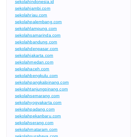
sekolahindonesia.id
sekolahjambi.com
sekolahriau.com
sekolahpalembang.com
sekolahlampung.com
sekolahsamarinda.com
sekolahbandung.com
sekolahdenpasar.com
sekolahjakarta.com
sekolahmedan.com
sekolahaceh.com
sekolahbengkulu.com
sekolahpangkalpinang.com
sekolahtanjungpinang.com
sekolahsemarang.com
sekolahyogyakarta.com
sekolahpadang.com
sekolahpekanbaru.com
sekolahserang.com
sekolahmataram.com
sekolahsurabaya.com