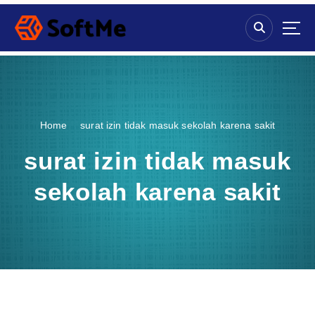
S
k
i
p
t
o
c
o
Home
surat izin tidak masuk sekolah karena sakit
n
t
surat izin tidak masuk
e
n
sekolah karena sakit
t