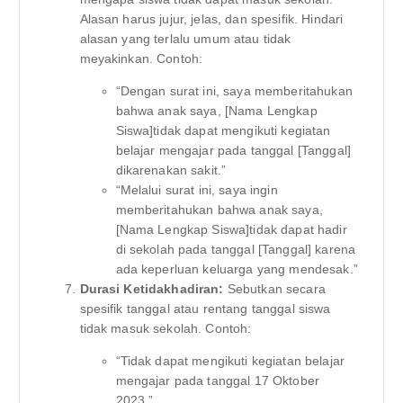
Alasan harus jujur, jelas, dan spesifik. Hindari
alasan yang terlalu umum atau tidak
meyakinkan. Contoh:
“Dengan surat ini, saya memberitahukan
bahwa anak saya, [Nama Lengkap
Siswa]tidak dapat mengikuti kegiatan
belajar mengajar pada tanggal [Tanggal]
dikarenakan sakit.”
“Melalui surat ini, saya ingin
memberitahukan bahwa anak saya,
[Nama Lengkap Siswa]tidak dapat hadir
di sekolah pada tanggal [Tanggal] karena
ada keperluan keluarga yang mendesak.”
Durasi Ketidakhadiran:
Sebutkan secara
spesifik tanggal atau rentang tanggal siswa
tidak masuk sekolah. Contoh:
“Tidak dapat mengikuti kegiatan belajar
mengajar pada tanggal 17 Oktober
2023.”