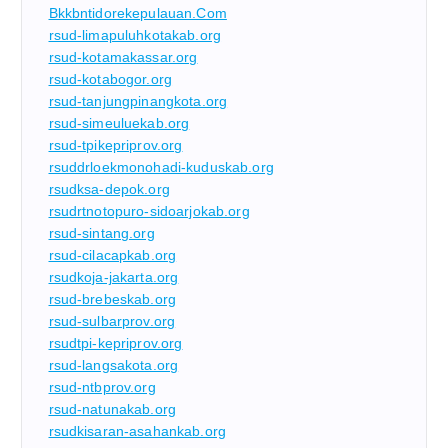
Bkkbntidorekepulauan.com
rsud-limapuluhkotakab.org
rsud-kotamakassar.org
rsud-kotabogor.org
rsud-tanjungpinangkota.org
rsud-simeuluekab.org
rsud-tpikepriprov.org
rsuddrloekmonohadi-kuduskab.org
rsudksa-depok.org
rsudrtnotopuro-sidoarjokab.org
rsud-sintang.org
rsud-cilacapkab.org
rsudkoja-jakarta.org
rsud-brebeskab.org
rsud-sulbarprov.org
rsudtpi-kepriprov.org
rsud-langsakota.org
rsud-ntbprov.org
rsud-natunakab.org
rsudkisaran-asahankab.org