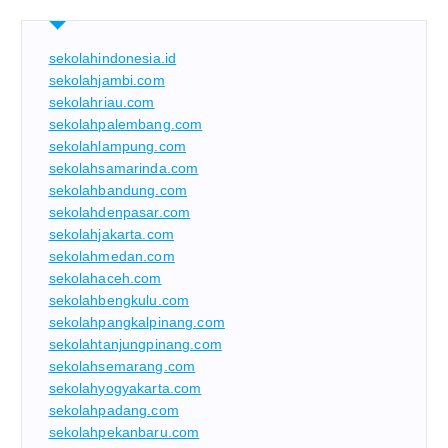
sekolahindonesia.id
sekolahjambi.com
sekolahriau.com
sekolahpalembang.com
sekolahlampung.com
sekolahsamarinda.com
sekolahbandung.com
sekolahdenpasar.com
sekolahjakarta.com
sekolahmedan.com
sekolahaceh.com
sekolahbengkulu.com
sekolahpangkalpinang.com
sekolahtanjungpinang.com
sekolahsemarang.com
sekolahyogyakarta.com
sekolahpadang.com
sekolahpekanbaru.com