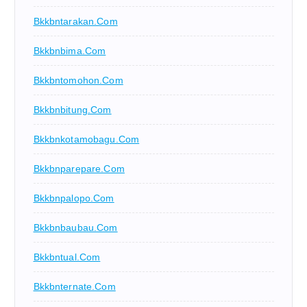
Bkkbntarakan.com
Bkkbnbima.com
Bkkbntomohon.com
Bkkbnbitung.com
Bkkbnkotamobagu.com
Bkkbnparepare.com
Bkkbnpalopo.com
Bkkbnbaubau.com
Bkkbntual.com
Bkkbnternate.com