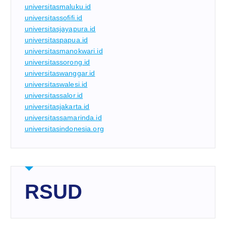
universitasmaluku.id
universitassofifi.id
universitasjayapura.id
universitaspapua.id
universitasmanokwari.id
universitassorong.id
universitaswanggar.id
universitaswalesi.id
universitassalor.id
universitasjakarta.id
universitassamarinda.id
universitasindonesia.org
RSUD