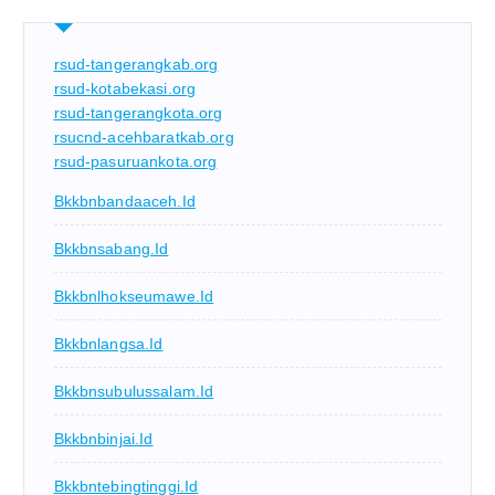
rsud-tangerangkab.org
rsud-kotabekasi.org
rsud-tangerangkota.org
rsucnd-acehbaratkab.org
rsud-pasuruankota.org
Bkkbnbandaaceh.id
Bkkbnsabang.id
Bkkbnlhokseumawe.id
Bkkbnlangsa.id
Bkkbnsubulussalam.id
Bkkbnbinjai.id
Bkkbntebingtinggi.id