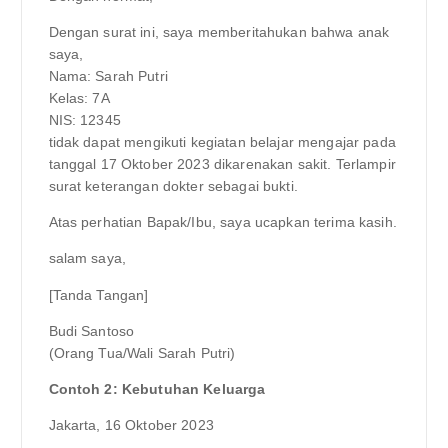
Dengan surat ini, saya memberitahukan bahwa anak
saya,
Nama: Sarah Putri
Kelas: 7A
NIS: 12345
tidak dapat mengikuti kegiatan belajar mengajar pada
tanggal 17 Oktober 2023 dikarenakan sakit. Terlampir
surat keterangan dokter sebagai bukti.
Atas perhatian Bapak/Ibu, saya ucapkan terima kasih.
salam saya,
[Tanda Tangan]
Budi Santoso
(Orang Tua/Wali Sarah Putri)
Contoh 2: Kebutuhan Keluarga
Jakarta, 16 Oktober 2023