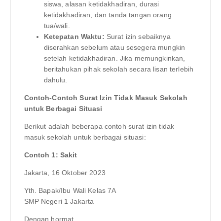
siswa, alasan ketidakhadiran, durasi
ketidakhadiran, dan tanda tangan orang
tua/wali.
Ketepatan Waktu:
Surat izin sebaiknya
diserahkan sebelum atau sesegera mungkin
setelah ketidakhadiran. Jika memungkinkan,
beritahukan pihak sekolah secara lisan terlebih
dahulu.
Contoh-Contoh Surat Izin Tidak Masuk Sekolah
untuk Berbagai Situasi
Berikut adalah beberapa contoh surat izin tidak
masuk sekolah untuk berbagai situasi:
Contoh 1: Sakit
Jakarta, 16 Oktober 2023
Yth. Bapak/Ibu Wali Kelas 7A
SMP Negeri 1 Jakarta
Dengan hormat,