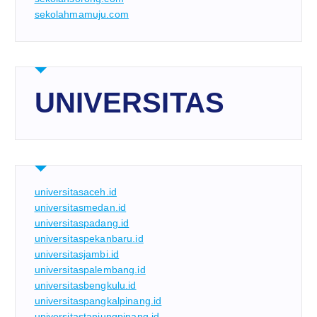
sekolahmamuju.com
UNIVERSITAS
universitasaceh.id
universitasmedan.id
universitaspadang.id
universitaspekanbaru.id
universitasjambi.id
universitaspalembang.id
universitasbengkulu.id
universitaspangkalpinang.id
universitastanjungpinang.id