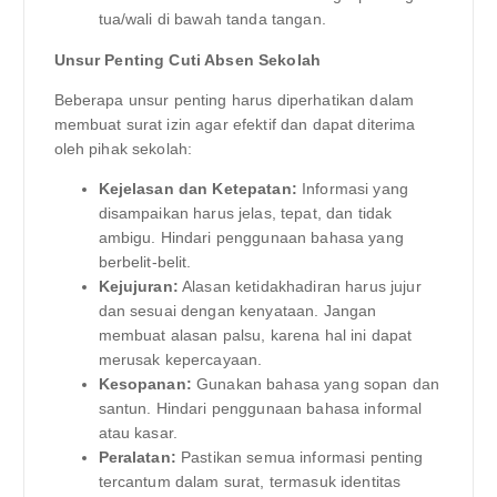
tua/wali di bawah tanda tangan.
Unsur Penting Cuti Absen Sekolah
Beberapa unsur penting harus diperhatikan dalam
membuat surat izin agar efektif dan dapat diterima
oleh pihak sekolah:
Kejelasan dan Ketepatan:
Informasi yang
disampaikan harus jelas, tepat, dan tidak
ambigu. Hindari penggunaan bahasa yang
berbelit-belit.
Kejujuran:
Alasan ketidakhadiran harus jujur
dan sesuai dengan kenyataan. Jangan
membuat alasan palsu, karena hal ini dapat
merusak kepercayaan.
Kesopanan:
Gunakan bahasa yang sopan dan
santun. Hindari penggunaan bahasa informal
atau kasar.
Peralatan:
Pastikan semua informasi penting
tercantum dalam surat, termasuk identitas