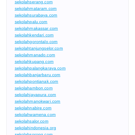
sekolahserang.com
sekolahmataram.com
sekolahsurabaya.com
sekolahpalu.com
sekolahmakassar.com
sekolahkendari.com
sekolahgorontalo.com
sekolahtanjungselor.com
sekolahmanado.com
sekolahkupang.com
sekolahpalangkaraya.com
sekolahbanjarbaru.com
sekolahpontianak.com
sekolahambon.com
sekolahjayapura.com
sekolahmanokwari.com
sekolahnabire.com
sekolahwamena.com
sekolahsalor.com
sekolahindonesia.org
sekolahsorong.com