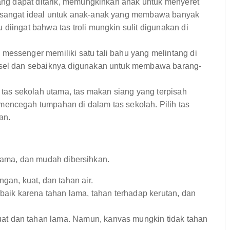
ang dapat ditarik, memungkinkan anak untuk menyeret
i sangat ideal untuk anak-anak yang membawa banyak
diingat bahwa tas troli mungkin sulit digunakan di
 messenger memiliki satu tali bahu yang melintang di
nsel dan sebaiknya digunakan untuk membawa barang-
as sekolah utama, tas makan siang yang terpisah
mencegah tumpahan di dalam tas sekolah. Pilih tas
an.
 lama, dan mudah dibersihkan.
gan, kuat, dan tahan air.
baik karena tahan lama, tahan terhadap kerutan, dan
t dan tahan lama. Namun, kanvas mungkin tidak tahan