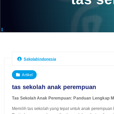
Sekolahindonesia
Artikel
tas sekolah anak perempuan
Tas Sekolah Anak Perempuan: Panduan Lengkap Me
Memilih tas sekolah yang tepat untuk anak perempuan