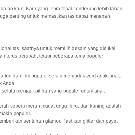
balan kain. Kain yang lebih tebal cenderung lebih tahan
as juga penting untuk memastikan tas dapat menahan
onalitas, saatnya untuk memilih desain yang disukai
n terus berubah, tetapi beberapa tema populer
rtun dan film populer selalu menjadi favorit anak-anak.
k Anda.
selalu menjadi pilihan yang populer untuk anak
ah seperti merah muda, ungu, biru, dan kuning adalah
makin populer.
emberikan sentuhan glamor. Pastikan glitter dan payet