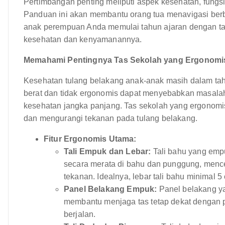
Pertimbangan penting meliputi aspek kesehatan, fungsio
Panduan ini akan membantu orang tua menavigasi berba
anak perempuan Anda memulai tahun ajaran dengan tas
kesehatan dan kenyamanannya.
Memahami Pentingnya Tas Sekolah yang Ergonomi
Kesehatan tulang belakang anak-anak masih dalam t
berat dan tidak ergonomis dapat menyebabkan masalah
kesehatan jangka panjang. Tas sekolah yang ergonomis
dan mengurangi tekanan pada tulang belakang.
Fitur Ergonomis Utama:
Tali Empuk dan Lebar:
Tali bahu yang empu
secara merata di bahu dan punggung, mence
tekanan. Idealnya, lebar tali bahu minimal 5
Panel Belakang Empuk:
Panel belakang y
membantu menjaga tas tetap dekat dengan
berjalan.