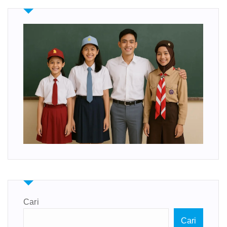
Cari
Cari