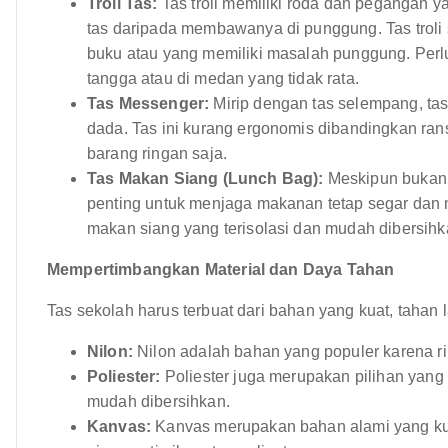
Troli Tas:
Tas troli memiliki roda dan pegangan y
tas daripada membawanya di punggung. Tas trol
buku atau yang memiliki masalah punggung. Perlu 
tangga atau di medan yang tidak rata.
Tas Messenger:
Mirip dengan tas selempang, tas
dada. Tas ini kurang ergonomis dibandingkan ra
barang ringan saja.
Tas Makan Siang (Lunch Bag):
Meskipun bukan t
penting untuk menjaga makanan tetap segar dan 
makan siang yang terisolasi dan mudah dibersihk
Mempertimbangkan Material dan Daya Tahan
Tas sekolah harus terbuat dari bahan yang kuat, tahan
Nilon:
Nilon adalah bahan yang populer karena rin
Poliester:
Poliester juga merupakan pilihan yang 
mudah dibersihkan.
Kanvas:
Kanvas merupakan bahan alami yang kua