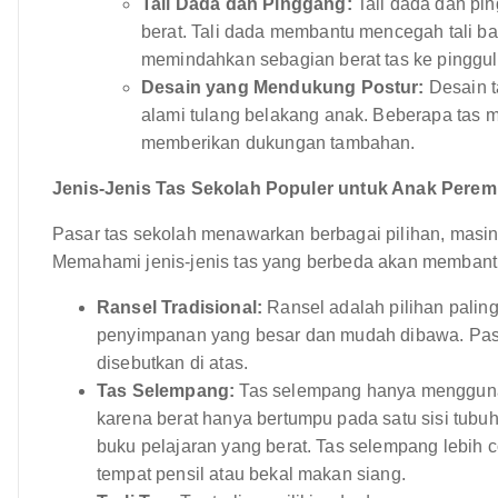
Tali Dada dan Pinggang:
Tali dada dan ping
berat. Tali dada membantu mencegah tali ba
memindahkan sebagian berat tas ke pinggu
Desain yang Mendukung Postur:
Desain t
alami tulang belakang anak. Beberapa tas m
memberikan dukungan tambahan.
Jenis-Jenis Tas Sekolah Populer untuk Anak Pere
Pasar tas sekolah menawarkan berbagai pilihan, masi
Memahami jenis-jenis tas yang berbeda akan membantu
Ransel Tradisional:
Ransel adalah pilihan pali
penyimpanan yang besar dan mudah dibawa. Pasti
disebutkan di atas.
Tas Selempang:
Tas selempang hanya menggunak
karena berat hanya bertumpu pada satu sisi tub
buku pelajaran yang berat. Tas selempang lebih
tempat pensil atau bekal makan siang.