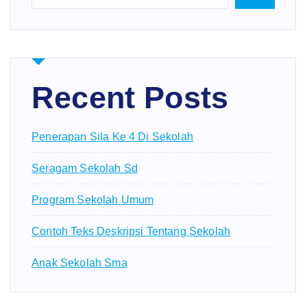
Recent Posts
Penerapan Sila Ke 4 Di Sekolah
Seragam Sekolah Sd
Program Sekolah Umum
Contoh Teks Deskripsi Tentang Sekolah
Anak Sekolah Sma