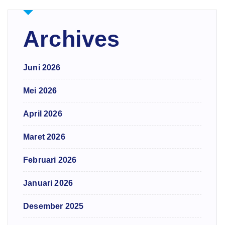
Archives
Juni 2026
Mei 2026
April 2026
Maret 2026
Februari 2026
Januari 2026
Desember 2025