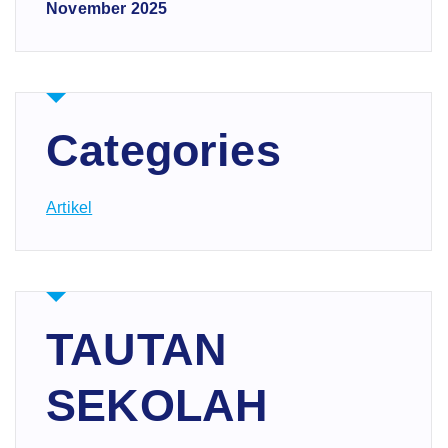
November 2025
Categories
Artikel
TAUTAN
SEKOLAH